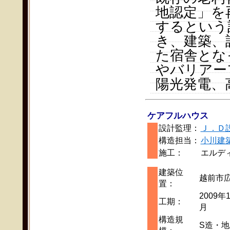
地認定」を
するという
き、建築、
た宿舎とな
やバリアー
陽光発電、
ケアフルハウス
設計監理：
Ｊ．Ｄ
構造担当：
小川建
施工：
エルデ
建築位
越前市
置：
2009年
工期：
月
構造規
S造・地