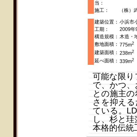
当：
施工：
（株）
建築位置：
小浜市
工期：
2009年
構造規模：
木造・
2
敷地面積：
775m
2
建築面積：
238m
2
延べ面積：
339m
可能な限り
で、かつ、
との施主の
さを抑える
ている。L
し、杉と珪
本格的伝統