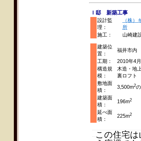
Ｉ邸 新築工事
設計監
（株）
理：
所
施工：
山崎建
建築位
福井市内
置：
工期：
2010年4
構造規
木造・地
模：
裏ロフト
敷地面
2
3,500m
の
積：
建築面
2
196m
積：
延べ面
2
225m
積：
この住宅は