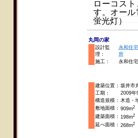
ローコスト
す。オール
蛍光灯）
丸岡の家
設計監
永和住
理：
所
施工：
永和住
建築位置：
坂井市
工期：
2009年
構造規模：
木造・
2
敷地面積：
909m
2
建築面積：
198m
2
延べ面積：
268m