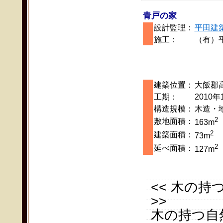
青戸の家
設計監理：
平田建
施工：
（有）
建築位置：
大飯郡
工期：
2010
構造規模：
木造・
2
敷地面積：
163m
2
建築面積：
73m
2
延べ面積：
127m
<< 木の
>>
木の持つ自