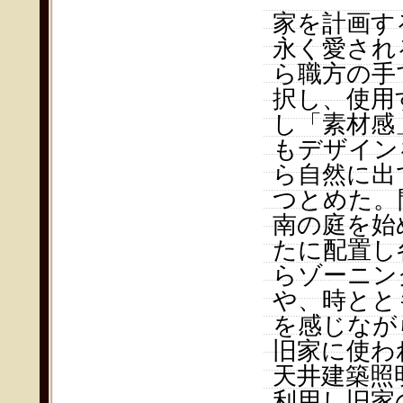
家を計画す
永く愛され
ら職方の手
択し、使用
し「素材感
もデザイン
ら自然に出
つとめた。
南の庭を始
たに配置し
らゾーニン
や、時とと
を感じなが
旧家に使わ
天井建築照
利用し旧家