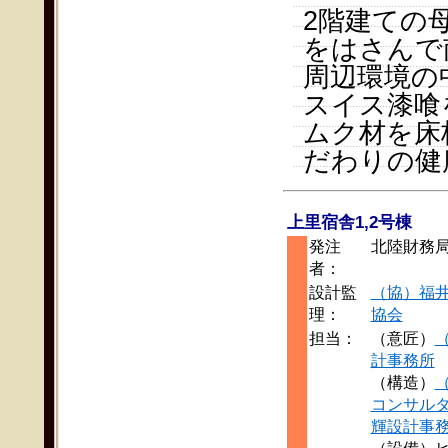
2階建ての
をはさんで
周辺環境の
スイス漆喰
ムク材を床
だわりの健
上里宿舎1,2号棟
発注
北陸財務
者：
設計監
（協）福
理：
協会
担当：
（意匠）
計事務所
（構造）
コンサル
輝設計事