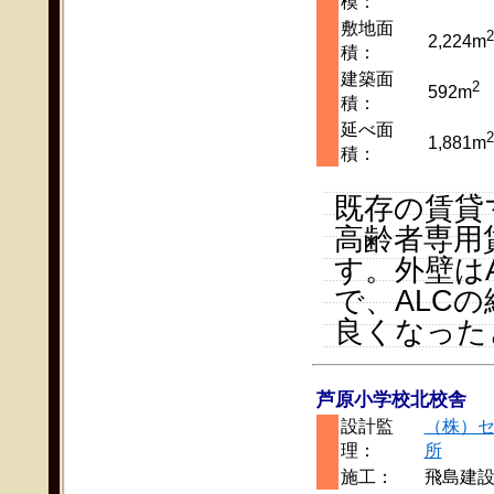
模：
敷地面
2
2,224m
積：
建築面
2
592m
積：
延べ面
2
1,881m
積：
既存の賃貸
高齢者専用
す。外壁は
で、ALC
良くなった
芦原小学校北校舎
設計監
（株）
理：
所
施工：
飛島建