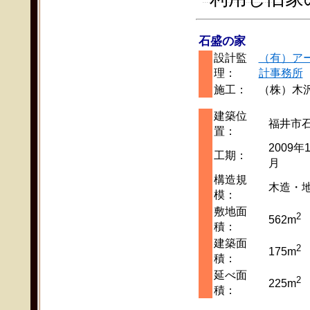
石盛の家
設計監
（有）ア
理：
計事務所
施工：
（株）木
建築位
福井市
置：
2009年
工期：
月
構造規
木造・地
模：
敷地面
2
562m
積：
建築面
2
175m
積：
延べ面
2
225m
積：