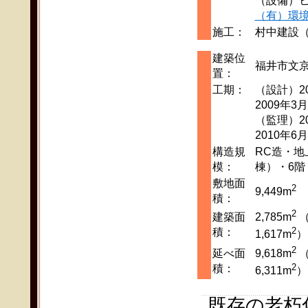
（設備）
（有）環
施工：
村中建設
建築位
福井市文京
置：
工期：
（設計）2
2009年3月
（監理）2
2010年6月
構造規
RC造・地
模：
棟）・6階
敷地面
2
9,449m
積：
2
建築面
2,785m
（
2
積：
1,617m
）
2
延べ面
9,618m
（
2
積：
6,311m
）
既存の老朽