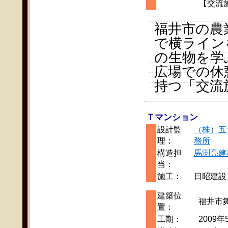
【交流施
福井市の農
で横ライン
の生物を学
広場での休
持つ「交流
Ｔマンション
設計監
（株）五
理：
務所
構造担
馬渕亮建
当：
施工：
日昭建設
建築位
福井市
置：
工期：
2009年