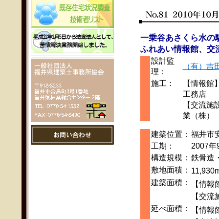
一乗谷あさくら水の
ふれあい情報館、交
設計監
（有）吉
理：
施工：
【情報館
工務店
【交流施
業（株）
建築位置：
福井市
工期：
2007年
構造規模：
鉄骨造
敷地面積：
11,930
建築面積：
【情報館
【交流施
延べ面積：
【情報館