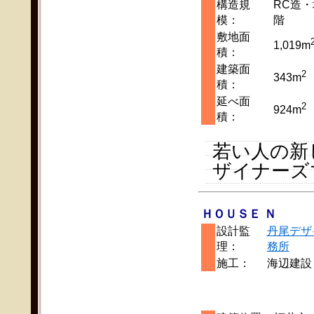
構造規
RC造・
模：
階
敷地面
1,019m
積：
建築面
2
343m
積：
延べ面
2
924m
積：
若い人の新
ザイナーズ
ＨＯＵＳＥ Ｎ
設計監
丹尾デザ
理：
務所
施工：
海辺建設