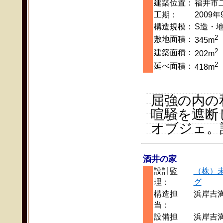
建築位置：
福井市
工期：
2009年
構造規模：
S造・地
2
敷地面積：
345m
2
建築面積：
202m
2
延べ面積：
418m
屈強の内の
喧騒を遮断
オブジェ。
酒井の家
設計監
（株）
理：
グ
構造担
浜岸吉
当：
設備担
浜岸吉