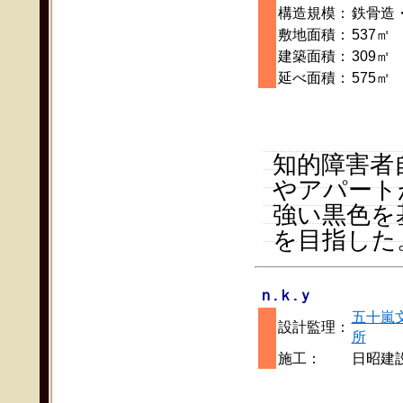
構造規模：
鉄骨造
敷地面積：
537㎡
建築面積：
309㎡
延べ面積：
575㎡
知的障害者
やアパート
強い黒色を
を目指した
ｎ.ｋ.ｙ
五十嵐
設計監理：
所
施工：
日昭建