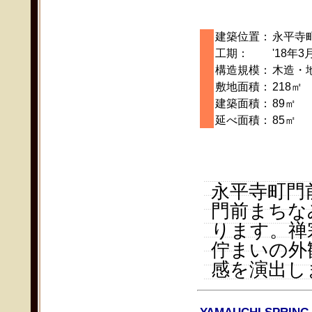
建築位置：
永平寺
工期：
'18年3
構造規模：
木造・
敷地面積：
218㎡
建築面積：
89㎡
延べ面積：
85㎡
永平寺町門
門前まちな
ります。禅
佇まいの外
感を演出し