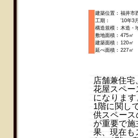
建築位置：
福井市
工期：
'10年3
構造規模：
木造・
敷地面積：
475㎡
建築面積：
120㎡
延べ面積：
227㎡
店舗兼住宅
花屋スペー
になります
1階に関し
供スペース
が重要で施
果、現在も