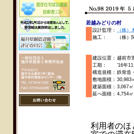
若越みどりの村
設計監理：
（株）
施工：
（株）
建設位置：
越前市
工期：
'16年1
構造規模：
鉄骨造
敷地面積：
30,983
建築面積：
3,067㎡
延べ面積：
4,754㎡
利用者のほ