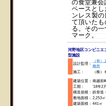
の食堂兼会
ペースとし
ンレス製の
て頂いたも
る。その一
マーク。
河野地区コンビニエ
型施設
（有）
設計監理：
務所
施工：
（株）
建築位置：
南越前
工期：
'18年2
構造規模：
鉄骨造
敷地面積：
2,253㎡
建築面積：
441㎡