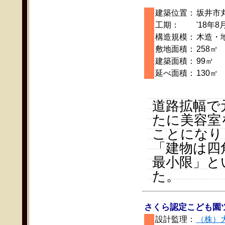
建築位置：
坂井市
工期：
'18年8
構造規模：
木造・
敷地面積：
258㎡
建築面積：
99㎡
延べ面積：
130㎡
道路拡幅で
たに美容室
ことになり
「建物は四
最小限」と
た。
さくら認定こども園
設計監理：
（株）