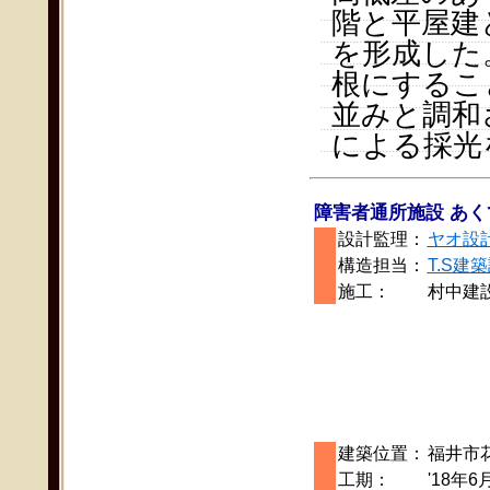
階と平屋建
を形成した
根にするこ
並みと調和
による採光
障害者通所施設 あく
設計監理：
ヤオ設
構造担当：
T.S建
施工：
村中建
建築位置：
福井市
工期：
'18年6