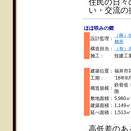
住民の日々
い・交流の
ほほ咲みの郷
（株）
設計監理：
務所
構造担当：
（有）
施工：
技建工
建築位置：
福井市
工期：
'18年8
鉄骨造
構造規模：
階
敷地面積：
5,960㎡
建築面積：
1,149㎡
延べ面積：
1,513㎡
高低差のあ