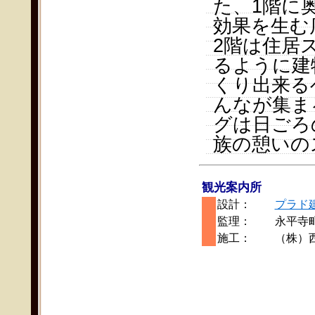
た、1階に
効果を生む
2階は住居
るように建
くり出来る
んなが集ま
グは日ごろ
族の憩いの
観光案内所
設計：
プラド
監理：
永平寺
施工：
（株）