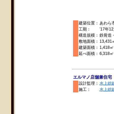
建築位置：
あわら
工期：
'17年1
構造規模：
鉄骨造
敷地面積：
13,431
建築面積：
1,418㎡
延べ面積：
6,318㎡
エルマノ店舗兼住宅
設計監理：
水上総
施工：
水上総