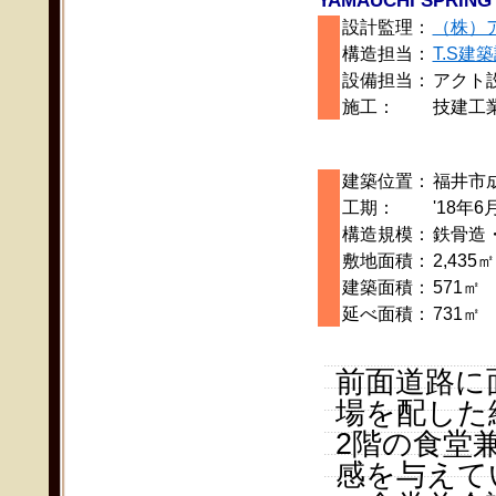
YAMAUCHI SPRING
設計監理：
（株）
構造担当：
T.S建
設備担当：
アクト
施工：
技建工
建築位置：
福井市
工期：
'18年6
構造規模：
鉄骨造
敷地面積：
2,435㎡
建築面積：
571㎡
延べ面積：
731㎡
前面道路に
場を配した
2階の食堂
感を与えて