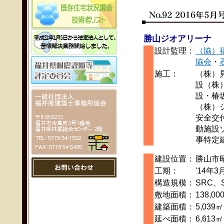
勝山ジオアリーナ
設計監理：
（協）
協会
・
施工：
（株）
設（株
設・椿
（株）
安全交
動施設
事特定
建設位置：
勝山市
工期：
'14年3
構造規模：
SRC、
敷地面積：
138,00
建築面積：
5,039㎡
延べ面積：
6,613㎡