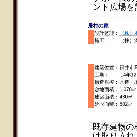
ント広場を
居村の家
設計監理：
（株）
施工：
（株）
建築位置：
福井市
工期：
'14年1
構造規模：
木造・
敷地面積：
1,078㎡
建築面積：
430㎡
延べ面積：
502㎡
既存建物の
け取り入れ