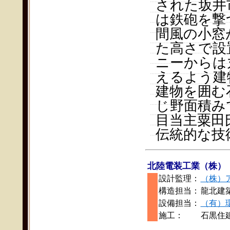
された坂井
は鉄砲を撃
間風の小窓
た高さで設
ニーからは
えるよう建
建物を囲む
じ野面積み
目当主粟田
伝統的な技
北陸電装工業（株）
設計監理：
（株）
構造担当：
龍北建
設備担当：
（有）
施工：
石黒住