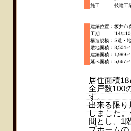
施工：
技建工
建築位置：
坂井市
工期：
'14年1
構造規模：
S造・地
敷地面積：
8,504㎡
建築面積：
1,989㎡
延べ面積：
5,667㎡
居住面積1
全戸数10
す。
出来る限り
しました。
間とし、1
プホームの