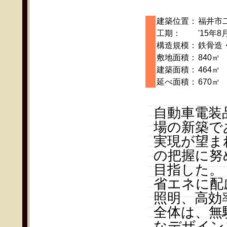
建築位置：
福井市
工期：
'15年8
構造規模：
鉄骨造
敷地面積：
840㎡
建築面積：
464㎡
延べ面積：
670㎡
自動車電装
場の新築で
実現が望ま
の把握に努
目指した。
省エネに配慮
照明、高効
全体は、無
なデザイン