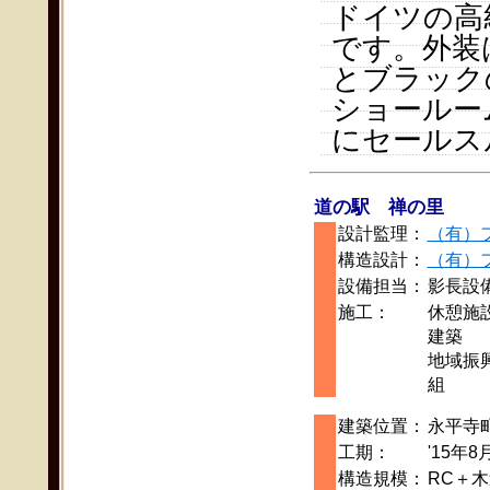
ドイツの高
です。外装
とブラック
ショールー
にセールス
道の駅 禅の里
設計監理：
（有）
構造設計：
（有）
設備担当：
影長設
施工：
休憩施
建築
地域振
組
建築位置：
永平寺
工期：
'15年8
構造規模：
RC＋