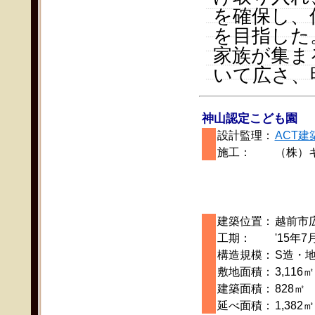
を確保し、
を目指した
家族が集ま
いて広さ、
神山認定こども園
設計監理：
ACT建
施工：
（株）
建築位置：
越前市
工期：
'15年7
構造規模：
S造・地
敷地面積：
3,116㎡
建築面積：
828㎡
延べ面積：
1,382㎡