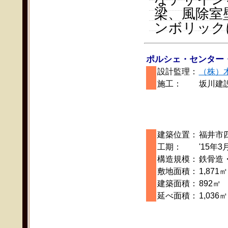
梁、風除室
ンボリック
ポルシェ・センター
設計監理：
（株）
施工：
坂川建
建築位置：
福井市
工期：
'15年3
構造規模：
鉄骨造
敷地面積：
1,871㎡
建築面積：
892㎡
延べ面積：
1,036㎡