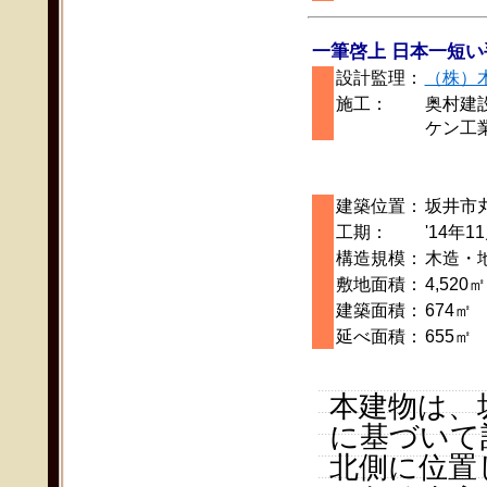
一筆啓上 日本一短い
設計監理：
（株）
施工：
奥村建
ケン工
建築位置：
坂井市
工期：
'14年1
構造規模：
木造・
敷地面積：
4,520㎡
建築面積：
674㎡
延べ面積：
655㎡
本建物は、
に基づいて
北側に位置