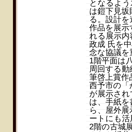
となるよう
は鎧下見坂
る。設計を
作品を展示
れる展示内
政成 氏を
念な協議を
1階平面は
周回する動
筆啓上賞作
西予市の「
が展示され
は、手紙を
ら、屋外展
ートにも活
2階の古城