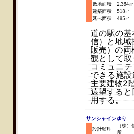
敷地面積：
2,364㎡
建築面積：
518㎡
延べ面積：
485㎡
道の駅の基
信）と地域
販売）の両
観として取
コミュニテ
できる施設
主要建物2
遠望すると
用する。
サンシャインゆり
（株）
設計監理：
所