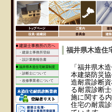
■ 建築士事務所の方へ
福井県木造住
・建築士事務所登録
・設計業務報告書
「福井県木造
■
福井県木造住宅耐震制度
本建築防災協
・診断士について
・改修事業者について
造耐震診断資
る耐震診断士
施に関する内
住宅の耐震診