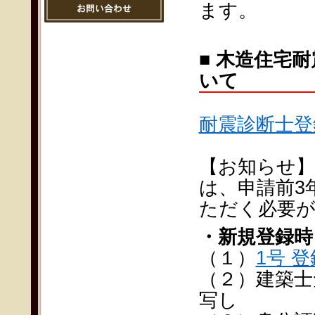
ます。
■ 木造住宅
いて
耐震診断士登録
【お知らせ】
は、申請前3
ただく必要
・新規登録時
（１）
1号 
（２）建築士
写し