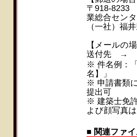
〒918-82
業総合センタ
（一社）福井
【メールの場
送付先 →
※ 件名例：
名】」
※ 申請書類
提出可
※ 建築士免
よび顔写真は
■ 関連ファ